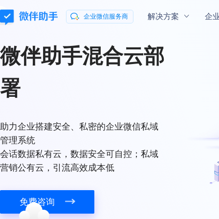
解决方案
企
企业微信服务商
微伴助手
混合云部
通用解决方案
企业微信指南
企业微信学院
会话内容存档
混合云部署
玩转企业微信
微伴
私域
流量新
署
助力企业合规有序地向客户提供服务
会话数据私有云
微信客服
微伴
数据分析
助力企业搭建安全、私密的企业微信私域
让咨询更简单
打通数据分析全
管理系统
会话数据私有云，数据安全可自控；私域
行业解决方案
营销公有云，引流高效成本低
零售行业解决方案
教育行业解决
免费咨询