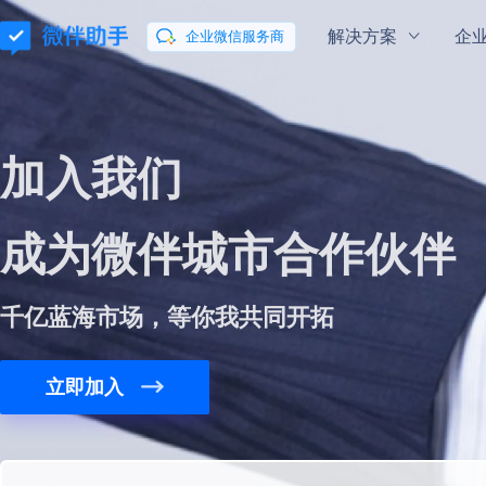
解决方案
企
企业微信服务商
通用解决方案
企业微信指南
企业微信学院
会话内容存档
混合云部署
加入我们
玩转企业微信
微伴
私域
流量新
助力企业合规有序地向客户提供服务
会话数据私有云
成为
微伴
城市合作伙伴
微信客服
微伴
数据分析
让咨询更简单
打通数据分析全
千亿蓝海市场，等你我共同开拓
行业解决方案
立即加入
零售行业解决方案
教育行业解决