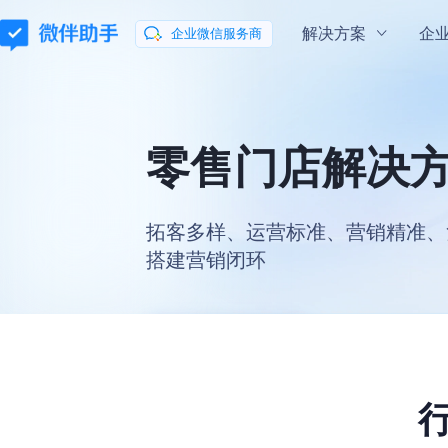
解决方案
企
企业微信服务商
通用解决方案
企业微信指南
企业微信学院
会话内容存档
混合云部署
零售门店解决
玩转企业微信
微伴
私域
流量新
助力企业合规有序地向客户提供服务
会话数据私有云
拓客多样、运营标准、营销精准、
微信客服
微伴
数据分析
搭建营销闭环
让咨询更简单
打通数据分析全
马上加入
行业解决方案
零售行业解决方案
教育行业解决